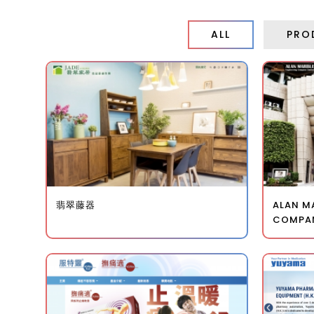
ALL
PRO
翡翠藤器
ALAN M
COMPAN