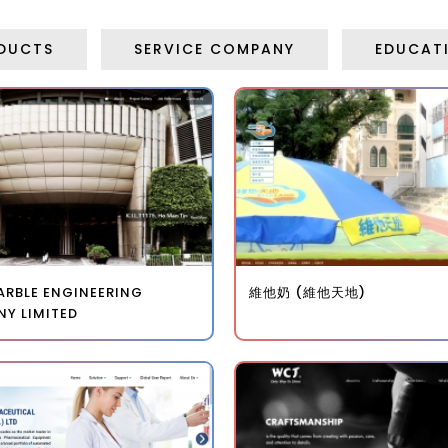
DUCTS
SERVICE COMPANY
EDUCAT
ARBLE ENGINEERING
維他奶 (維他天地)
Y LIMITED