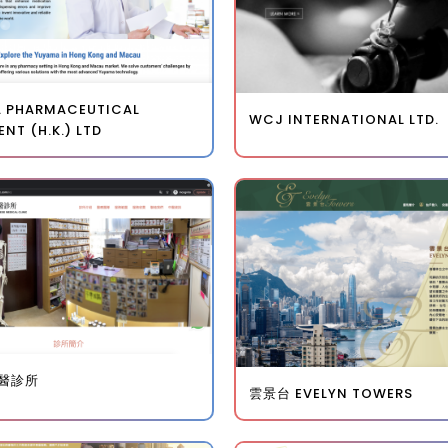
 PHARMACEUTICAL
WCJ INTERNATIONAL LTD.
NT (H.K.) LTD
醫診所
雲景台 EVELYN TOWERS