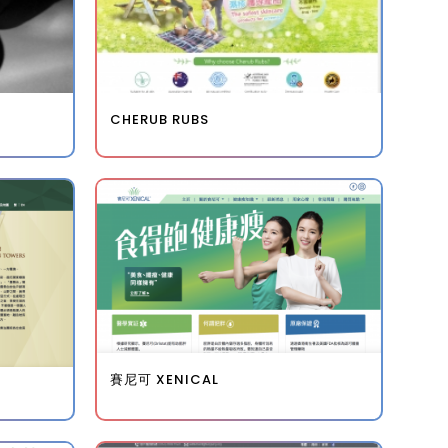
CHERUB RUBS
賽尼可 XENICAL