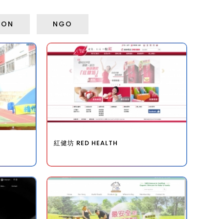
ION
NGO
紅健坊 RED HEALTH