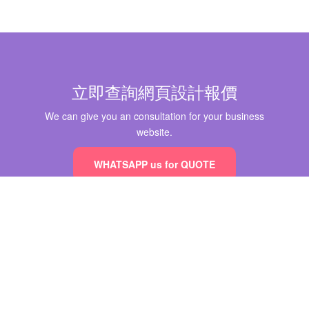
立即查詢網頁設計報價
We can give you an consultation for your business
website.
WHATSAPP us for QUOTE
© WEBSITEZZ
香港網頁設計推薦公司
2026 ALL RIGHTS RESERVED.